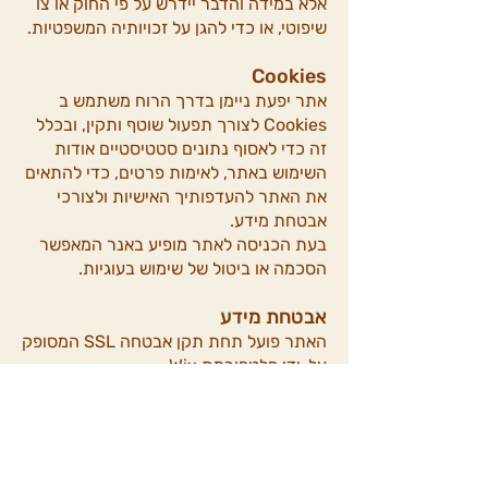
אלא במידה והדבר יידרש על פי החוק או צו
שיפוטי, או כדי להגן על זכויותיה המשפטיות.
Cookies
אתר יפעת ניימן בדרך הרוח משתמש ב
Cookies לצורך תפעול שוטף ותקין, ובכלל
זה כדי לאסוף נתונים סטטיסטיים אודות
השימוש באתר, לאימות פרטים, כדי להתאים
את האתר להעדפותיך האישיות ולצורכי
אבטחת מידע.
בעת הכניסה לאתר מופיע באנר המאפשר
הסכמה או ביטול של שימוש בעוגיות.
אבטחת מידע
האתר פועל תחת תקן אבטחה SSL המסופק
על-ידי פלטפורמת Wix.
ננקטים צעדים סבירים ומקובלים כדי לשמור
על סודיות המידע ומניעת גישה בלתי
מורשית.עם זאת, ידוע כיום ששום שיטה של
העברה ואחסון אלקטרוני אינה בטוחה ב
100%.