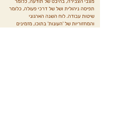
מצבי הצבירה, בהיבט של תודעה, כלומר 
תפיסה ניהולית ושל של דרכי פעולה, כלומר 
שיטות עבודה. לוח השנה הארגוני 
והמחזוריות של 'העונות' בתוכו, מזמינים 
אותנו להכיר ולאפשר שילוביות בין שלושת 
מצבי הצבירה וגם המציאות החיצונית 
תפגיש אותנו עם שלושתן.
פוסטים אחרונים
הצג הכול