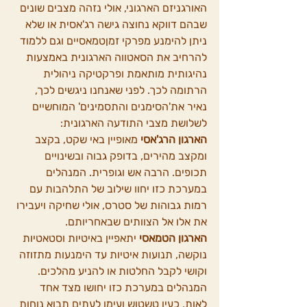
האורגניזם הארגוני, אולי נזהה מצבים שונים 
שבהם דווקא נחוצה גישה רג'אסית או שלא 
ניתן להימנע מפרקי זמןטמאסיים וגם ללמוד 
להרחיב את הסאטווה הארגונית באמצעות 
נהיגותית מותאמת ופרקטיקה ניהולית 
הרתומה לכך. לפני שאנחנו ניגשים לכך, 
נאיר את'הסימנים והתסמינים' המוחשיים 
לשלושת מצבי התודעה הארגונית:
הארגון הרג'אסי
 מאופיין באי שקט, בקצב 
ומקצב מהירים, בדופק גבוה ובשינויים 
תכופים. הרבה אש וגופרית. המנהלים 
במערכת כזו יחוו שילוב של התלהבות עם 
רמות גבוהות של סטרס, אולי שחיקה ויעבירו 
את אלו אל הצוותים שבאחריותם.
הארגון הטמאסי
 יתאפיין באיטיות וסטאטיות 
נוקשה, תנועות איטיות עד הימנעות מתזוזה 
וקושי לקבל החלטות או להניע מהלכים. 
המנהלים במערכת כזו יחושו מצד אחד 
לאות, כעין טשטוש ועימו לעתים תבוא נוחות 