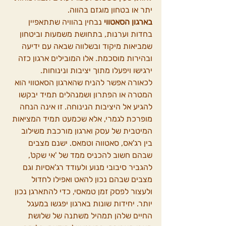
יתר או בטחון מוגזם בהווה.
בארגון הסאטווי 
נבחין בהוויה שתתאפיין 
בחדות וערנות, בתחושת משמעות וביטחון 
שמביאות מיקוד ובשלווה שבאה עם ידיעה 
ובהירות מוסכמת. אלו המובילים ארגון כזה 
ירגישו ויפעלו מתוך יציבות ונינוחות.
לכאורה אפשר להניח שהארגון הסאטווי הוא 
המטרה או הפתרון ושמנהלים תמיד יבקשו 
להגיע אל היציבות הנינוחה. זו אינה הנחה 
מופרכת לגמרי, אלא שכמעט תמיד המציאות 
המיטבית של עסק וארגון מורכבת משילוב 
בין רג'אס, סאטווה וטמאס. ישנם מצבים 
שבהם חשוב להכניס ממד של 'אי שקט', 
להגביר סיבובי מנוע ולעודד רג'אסיות וגם 
מצבים שבהם נכון להאט ואפילו לחדול 
ולעצור לפסק זמן טמאסי, כדי להתארגן נכון 
יותר. יחידות שונות בארגון יפגשו במעגל 
החיים שלהן תמהיל משתנה של שלושת 